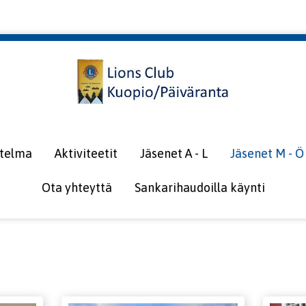
itelma
Aktiviteetit
Jäsenet A - L
Jäsenet M - Ö
Ota yhteyttä
Sankarihaudoilla käynti